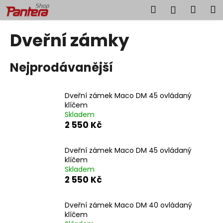
K
Přejít
Hledat
Náku
M
Přihlášen
na
o
obsah
Zpět
Zpět
košík
š
Dveřní zámky
í
C
k
Nejprodávanější
o
p
o
Dveřní zámek Maco DM 45 ovládaný
t
klíčem
Skladem
ř
2 550 Kč
e
b
Dveřní zámek Maco DM 45 ovládaný
u
klíčem
j
Skladem
2 550 Kč
e
t
Dveřní zámek Maco DM 40 ovládaný
e
klíčem
n