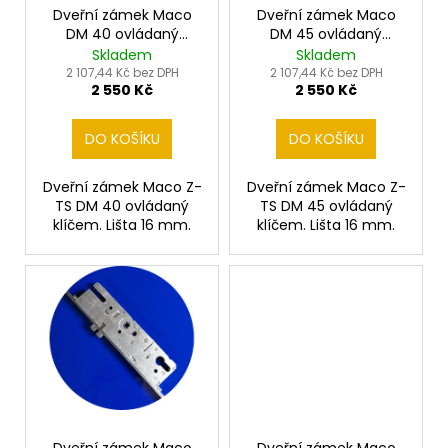
č
o
Dveřní zámek Maco
Dveřní zámek Maco
u
DM 40 ovládaný
DM 45 ovládaný
d
j
klíčem
klíčem
Skladem
Skladem
e
u
2 107,44 Kč bez DPH
2 107,44 Kč bez DPH
m
2 550 Kč
2 550 Kč
k
e
t
DO KOŠÍKU
DO KOŠÍKU
ů
PŘEVODOVKA
Dveřní zámek Maco Z-
Dveřní zámek Maco Z-
MACO
-
TS DM 40 ovládaný
TS DM 45 ovládaný
MULTI
klíčem. Lišta 16 mm.
klíčem. Lišta 16 mm.
MATIC
250
Kč