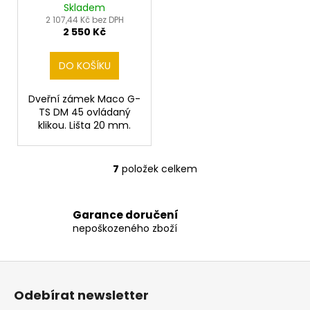
Skladem
2 107,44 Kč bez DPH
2 550 Kč
DO KOŠÍKU
Dveřní zámek Maco G-
TS DM 45 ovládaný
klikou. Lišta 20 mm.
7
položek celkem
O
v
l
Garance doručení
á
nepoškozeného zboží
d
a
c
Z
í
á
Odebírat newsletter
p
p