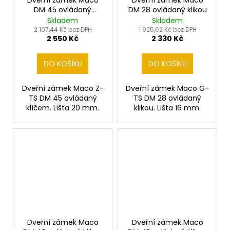
Dveřní zámek Maco
Dveřní zámek Maco
DM 45 ovládaný
DM 28 ovládaný klikou
klíčem
Skladem
Skladem
2 107,44 Kč bez DPH
1 925,62 Kč bez DPH
2 550 Kč
2 330 Kč
DO KOŠÍKU
DO KOŠÍKU
Dveřní zámek Maco Z-
Dveřní zámek Maco G-
TS DM 45 ovládaný
TS DM 28 ovládaný
klíčem. Lišta 20 mm.
klikou. Lišta 16 mm.
Dveřní zámek Maco
Dveřní zámek Maco