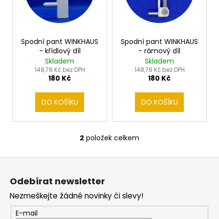
s
d
a
p
u
j
r
k
í
o
Spodní pant WINKHAUS
Spodní pant WINKHAUS
t
t
- křídlový díl
- rámový díl
d
ů
?
Skladem
Skladem
u
148,76 Kč bez DPH
148,76 Kč bez DPH
180 Kč
180 Kč
k
t
DO KOŠÍKU
DO KOŠÍKU
ů
HLEDAT
2
položek celkem
O
v
D
Z
l
o
á
á
p
Odebírat newsletter
d
p
o
a
Nezmeškejte žádné novinky či slevy!
r
a
c
u
t
E-mail
í