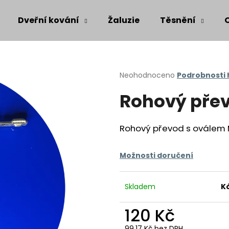
Dveřní kování
Žaluzie
Těsnění
Co potřebujete najít?
Průměrné
Neohodnoceno
Podrobnosti
hodnocení
Rohový pře
produktu
HLEDAT
je
0,0
z
Rohový převod s oválem 
5
Doporučujeme
hvězdiček.
Možnosti doručení
Skladem
K
120 Kč
99,17 Kč bez DPH