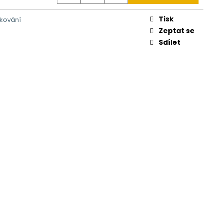
CO - RÁMOVÝ DÍL
Tisk
kování
Zeptat se
Sdílet