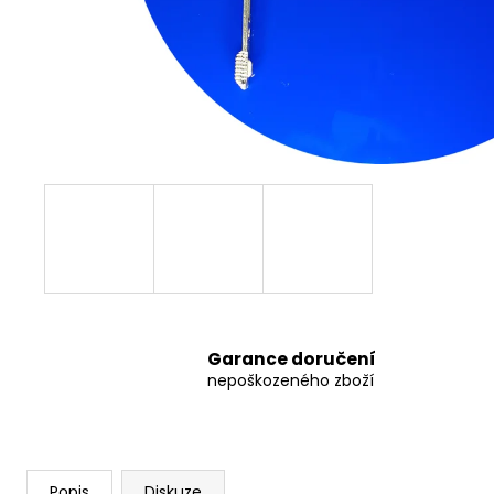
OTEVÍRAVÝ ZÁVĚS HORNÍ MACO
110 Kč
Garance doručení
nepoškozeného zboží
Popis
Diskuze